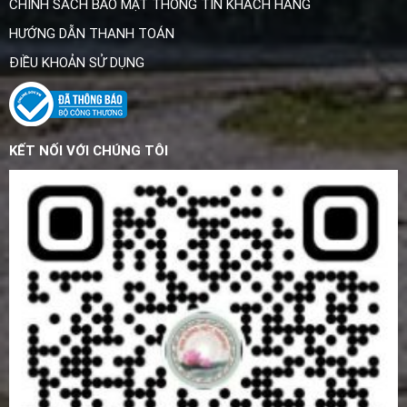
CHÍNH SÁCH BẢO MẬT THÔNG TIN KHÁCH HÀNG
HƯỚNG DẪN THANH TOÁN
ĐIỀU KHOẢN SỬ DỤNG
KẾT NỐI VỚI CHÚNG TÔI