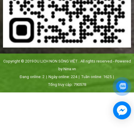
Copyright © 2019
DU LỊCH NON SÔNG VIỆT
. All rights reserved - Powered
by
Nina.vn
Đang online:
2
|
Ngày online:
224
|
Tuần online:
1625
|
Tổng truy cập:
790578