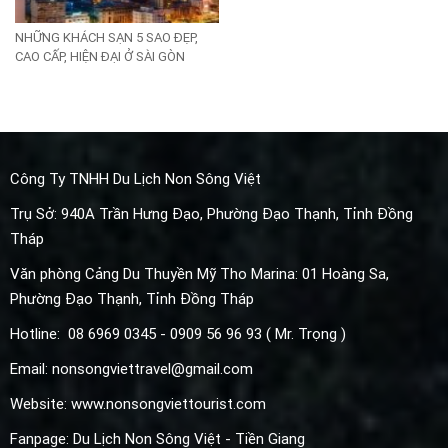
NHỮNG KHÁCH SẠN 5 SAO ĐẸP,
CAO CẤP, HIỆN ĐẠI Ở SÀI GÒN
Công Ty TNHH Du Lịch Non Sông Việt
Trụ Sở: 940A Trần Hưng Đạo, Phường Đạo Thạnh, Tỉnh Đồng
Tháp
Văn phòng Cảng Du Thuyền Mỹ Tho Marina: 01 Hoàng Sa,
Phường
Đạo Thạnh, Tỉnh Đồng Tháp
Hotline: 08 6969 0345 - 0909 56 96 93 ( Mr. Trọng )
Email: nonsongviettravel@gmail.com
Website: www.nonsongviettourist.com
Fanpage: Du Lịch Non Sông Việt - Tiền Giang