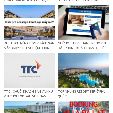
KHÁCH SẠN NHANH CHÓNG, TIỆN
DỊCH VỤ LƯU TRÚ HIỆN NAY
LỢI
ĐI DU LỊCH NÊN CHỌN KHÁCH SẠN
NHỮNG LƯU Ý QUAN TRỌNG KHI
MẤY SAO? KINH NGHIỆM CHỌN
ĐẶT PHÒNG KHÁCH SẠN DỊP TẾT
KHÁCH SẠN CHUẨN GU, HỢP TÚI
NGUYÊN ĐÁN
TIỀN
TTC - CHUỖI KHÁCH SẠN VÀ KHU
TOP NHỮNG RESORT ĐẸP Ở PHÚ
VUI CHƠI TOP ĐẦU VIỆT NAM
QUỐC