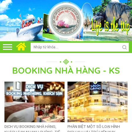
BOOKING NHÀ HÀNG - KS
DỊCH VỤ BOOKING NHÀ HÀNG,
PHÂN BIỆT MỘT SÔ LOẠI HÌNH