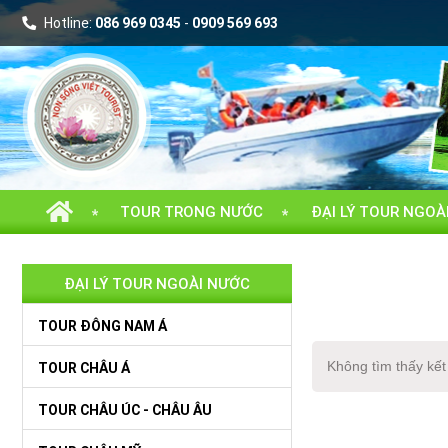
086 969 0345
0909 569 693
Hotline:
-
TOUR TRONG NƯỚC
ĐẠI LÝ TOUR NGOÀ
ĐẠI LÝ TOUR NGOÀI NƯỚC
TOUR ĐÔNG NAM Á
Không tìm thấy kết
TOUR CHÂU Á
TOUR CHÂU ÚC - CHÂU ÂU