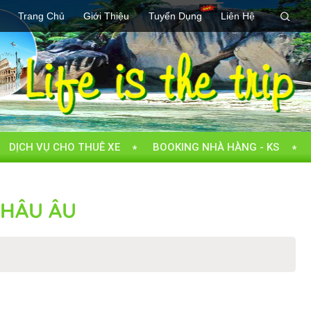
Trang Chủ
Giới Thiệu
Tuyển Dụng
Liên Hệ
DỊCH VỤ CHO THUÊ XE
BOOKING NHÀ HÀNG - KS
CHÂU ÂU