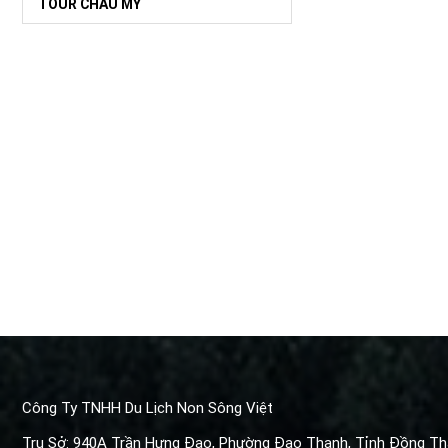
TOUR CHÂU MỸ
Công Ty TNHH Du Lịch Non Sông Việt
Trụ Sở: 940A Trần Hưng Đạo, Phường Đạo Thạnh, Tỉnh Đồng T