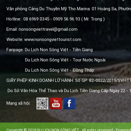
Văn phòng Cảng Du Thuyền Mỹ Tho Marina: 01 Hoàng Sa, Phườ
Hotline: 08 6969 0345 - 0909 56 96 93 ( Mr. Trọng )
Email: nonsongviettravel@gmail.com
Website: www.nonsongviettourist.com
Fanpage: Du Lịch Non Sông Việt - Tiền Giang
Du Lịch Non Sông Việt - Tour Nước Ngoài
Du Lịch Non Sông Việt - Đồng Tháp
GIẤY PHÉP KINH DOANH LỮ HÀNH: Số GP: 82-0022/2019/SVHT
Do Sở Văn Hóa Thể Thao và Du Lịch Tiền Giang Cấp Ngày 22 - 1
Mạng xã hội:
Copyright © 2019
DU LỊCH NON SÔNG VIỆT
. All rights reserved - Powere