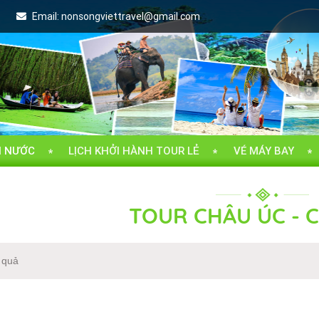
Email:
nonsongviettravel@gmail.com
I NƯỚC
LỊCH KHỞI HÀNH TOUR LẺ
VÉ MÁY BAY
TOUR CHÂU ÚC - 
 quả