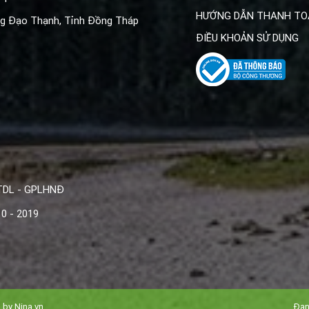
KHÁCH HÀNG
HƯỚNG DẪN THANH TO
ng
Đạo Thạnh, Tỉnh Đồng Tháp
ĐIỀU KHOẢN SỬ DỤNG
TDL - GPLHNĐ
0 - 2019
d by
Nina.vn
Đan