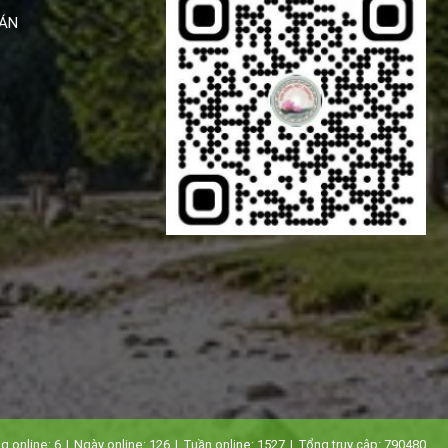
ÁN
g online:
6
|
Ngày online:
126
|
Tuần online:
1527
|
Tổng truy cập:
790480