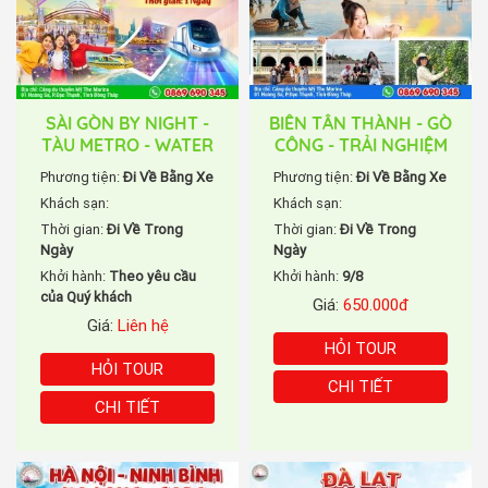
SÀI GÒN BY NIGHT -
BIỂN TÂN THÀNH - GÒ
TÀU METRO - WATER
CÔNG - TRẢI NGHIỆM
BUS - BUFFET HÀN
CÀO NGHÊU - VƯỜN
Phương tiện:
Đi Về Bằng Xe
Phương tiện:
Đi Về Bằng Xe
QUỐC
TÁO
Khách sạn:
Khách sạn:
Thời gian:
Đi Về Trong
Thời gian:
Đi Về Trong
Ngày
Ngày
Khởi hành:
Theo yêu cầu
Khởi hành:
9/8
của Quý khách
Giá:
650.000đ
Giá:
Liên hệ
HỎI TOUR
HỎI TOUR
CHI TIẾT
CHI TIẾT