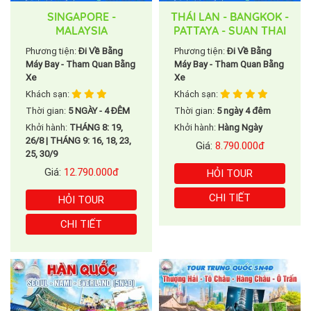
SINGAPORE -
THÁI LAN - BANGKOK -
MALAYSIA
PATTAYA - SUAN THAI
Phương tiện:
Đi Về Bằng
Phương tiện:
Đi Về Bằng
Máy Bay - Tham Quan Bằng
Máy Bay - Tham Quan Bằng
Xe
Xe
Khách sạn:
Khách sạn:
Thời gian:
5 NGÀY - 4 ĐÊM
Thời gian:
5 ngày 4 đêm
Khởi hành:
THÁNG 8: 19,
Khởi hành:
Hàng Ngày
26/8 | THÁNG 9: 16, 18, 23,
Giá:
8.790.000đ
25, 30/9
Giá:
12.790.000đ
HỎI TOUR
CHI TIẾT
HỎI TOUR
CHI TIẾT