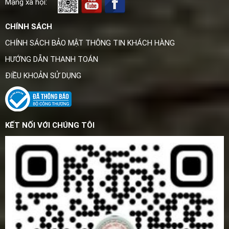
Mạng xã hội:
CHÍNH SÁCH
CHÍNH SÁCH BẢO MẬT THÔNG TIN KHÁCH HÀNG
HƯỚNG DẪN THANH TOÁN
ĐIỀU KHOẢN SỬ DỤNG
KẾT NỐI VỚI CHÚNG TÔI