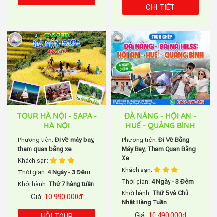
CHI TIẾT
TOUR HÀ NỘI - SAPA -
ĐÀ NẴNG - HỘI AN -
HÀ NỘI
HUẾ - QUẢNG BÌNH
Phương tiện:
Đi về máy bay,
Phương tiện:
Đi Về Bằng
tham quan bằng xe
Máy Bay, Tham Quan Bằng
Xe
Khách sạn:
Khách sạn:
Thời gian:
4 Ngày - 3 Đêm
Thời gian:
4 Ngày - 3 Đêm
Khởi hành:
Thứ 7 hàng tuần
Khởi hành:
Thứ 5 và Chủ
Giá:
10.990.000đ
Nhật Hàng Tuần
Giá:
10.490.000đ
HỎI TOUR