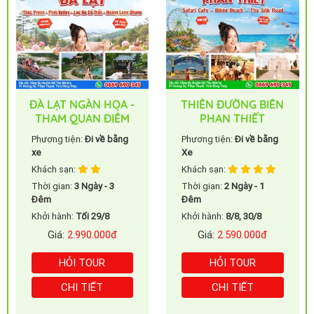
OA -
THIÊN ĐƯỜNG BIỂN
VŨNG TÀU BIỂN GỌ
IỂM
PHAN THIẾT
ằng
Phương tiện:
Đi về bằng
Phương tiện:
Đi Về Bằn
Xe
Xe
Khách sạn:
Khách sạn:
Thời gian:
2 Ngày - 1
Thời gian:
2 Ngày - 1
Đêm
Đêm
Khởi hành:
8/8, 30/8
Khởi hành:
Sáng 30/8
đ
Giá:
2.590.000đ
Giá:
2.190.000đ
HỎI TOUR
HỎI TOUR
CHI TIẾT
CHI TIẾT