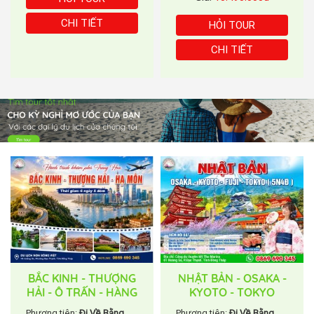
CHI TIẾT
HỎI TOUR
CHI TIẾT
BẮC KINH - THƯỢNG
NHẬT BẢN - OSAKA -
HẢI - Ô TRẤN - HÀNG
KYOTO - TOKYO
CHÂU - HẠ MÔN
Phương tiện:
Đi Về Bằng
Phương tiện:
Đi Về Bằng