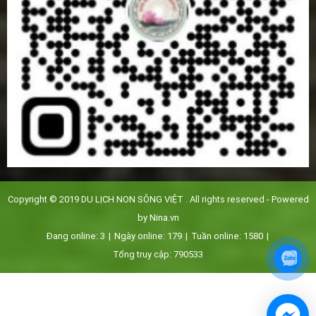
Copyright © 2019
DU LỊCH NON SÔNG VIỆT
. All rights reserved - Powered
by
Nina.vn
Đang online:
3
|
Ngày online:
179
|
Tuần online:
1580
|
Tổng truy cập:
790533