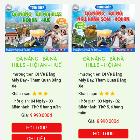
ĐÀ NẴNG - BÀ NÀ
ĐÀ NẴNG - BÀ NÀ
HILLS - HỘI AN - HUẾ
HILLS - HỘI AN
Phương tiện:
Đi Về Bằng
Phương tiện:
Đi Về Bằng
Máy Bay - Tham Quan Bằng
Máy Bay, Tham Quan Bằng
Xe
Xe
Khách sạn:
Khách sạn:
Thời gian:
04 Ngày - 03
Thời gian:
03 Ngày - 02
Đêm
Khởi hành:
Thứ 5 hàng tuần
Đêm
Khởi hành:
Thứ 5, 6 hàng
tuần
Giá:
9.990.000đ
Giá:
8.990.000đ
HỎI TOUR
HỎI TOUR
CHI TIẾT