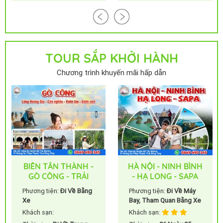
TOUR SẮP KHỞI HÀNH
Chương trình khuyến mãi hấp dẫn
-
HÀ NỘI - NINH BÌNH
ĐÀ LẠT NGÀN HOA -
- HẠ LONG - SAPA
THAM QUAN ĐIỂM
ÊU
6N5Đ
MỚI
g
Phương tiện:
Đi Về Máy
Phương tiện:
Đi về bằng
Bay, Tham Quan Bằng Xe
xe
Khách sạn:
Khách sạn: