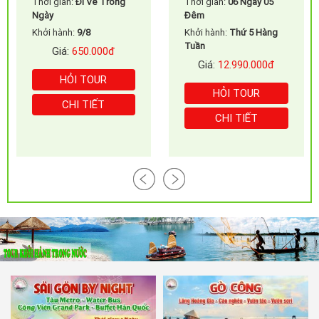
Thời gian:
06 Ngày 05
Thời gian:
3 Ngày - 3
Đêm
Đêm
Khởi hành:
Thứ 5 Hàng
Khởi hành:
Tối 29/8
Tuần
Giá:
2.990.000đ
Giá:
12.990.000đ
HỎI TOUR
HỎI TOUR
CHI TIẾT
CHI TIẾT