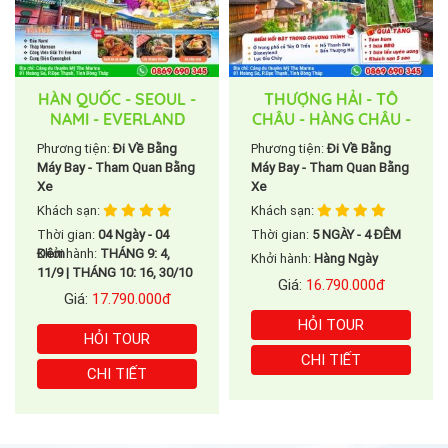
HÀN QUỐC - SEOUL -
THƯỢNG HẢI - TÔ
NAMI - EVERLAND
CHÂU - HÀNG CHÂU -
Ô TRẤN
Phương tiện:
Đi Về Bằng
Phương tiện:
Đi Về Bằng
Máy Bay - Tham Quan Bằng
Máy Bay - Tham Quan Bằng
Xe
Xe
Khách sạn:
Khách sạn:
Thời gian:
04 Ngày - 04
Thời gian:
5 NGÀY - 4 ĐÊM
Đêm
Khởi hành:
THÁNG 9: 4,
Khởi hành:
Hàng Ngày
11/9 | THÁNG 10: 16, 30/10
Giá:
16.790.000đ
Giá:
17.790.000đ
HỎI TOUR
KINH NGHIỆM TRONG LĨNH
HỎI TOUR
CHI TIẾT
VỰC DU LỊCH
CHI TIẾT
Với 18 năm kinh nghiệm hoạt động trong ngành
du lịch, NON SÔNG VIỆT TOURIST tự hào là đơn vị