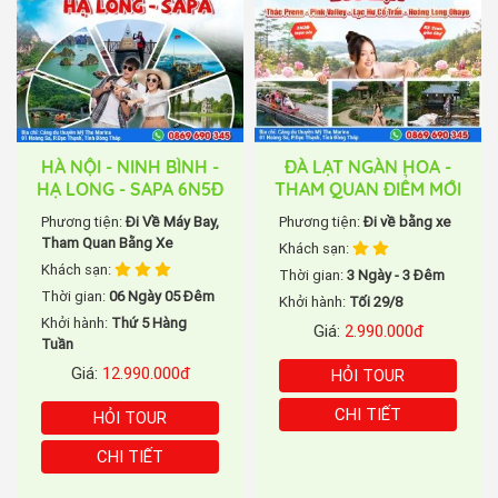
HÀ NỘI - NINH BÌNH -
ĐÀ LẠT NGÀN HOA -
HẠ LONG - SAPA 6N5Đ
THAM QUAN ĐIỂM MỚI
Phương tiện:
Đi Về Máy Bay,
Phương tiện:
Đi về bằng xe
Tham Quan Bằng Xe
Khách sạn:
Khách sạn:
Thời gian:
3 Ngày - 3 Đêm
Thời gian:
06 Ngày 05 Đêm
Khởi hành:
Tối 29/8
Khởi hành:
Thứ 5 Hàng
Giá:
2.990.000đ
Tuần
Giá:
12.990.000đ
HỎI TOUR
CHI TIẾT
HỎI TOUR
CHI TIẾT