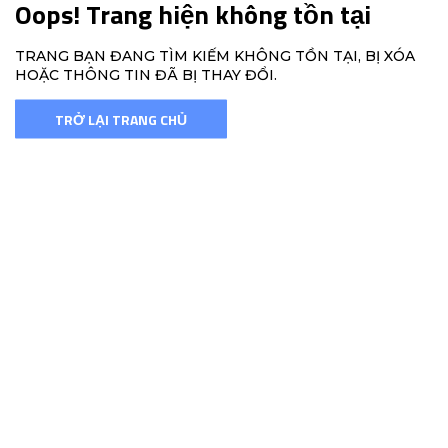
Oops! Trang hiện không tồn tại
TRANG BẠN ĐANG TÌM KIẾM KHÔNG TỒN TẠI, BỊ XÓA
HOẶC THÔNG TIN ĐÃ BỊ THAY ĐỔI.
TRỞ LẠI TRANG CHỦ