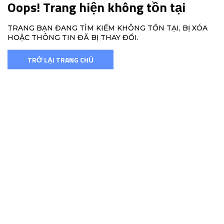
Oops! Trang hiện không tồn tại
TRANG BẠN ĐANG TÌM KIẾM KHÔNG TỒN TẠI, BỊ XÓA
HOẶC THÔNG TIN ĐÃ BỊ THAY ĐỔI.
TRỞ LẠI TRANG CHỦ